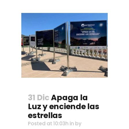
31 Dic
Apaga la
Luz y enciende las
estrellas
Posted at 10:03h
in
by