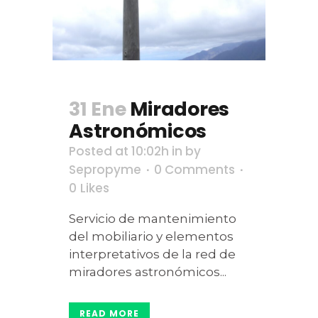
31 Ene
Miradores
Astronómicos
Posted at 10:02h
in
by
Sepropyme
0 Comments
0
Likes
Servicio de mantenimiento
del mobiliario y elementos
interpretativos de la red de
miradores astronómicos...
READ MORE