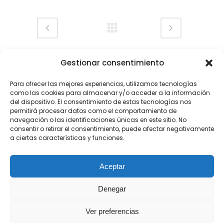
Gestionar consentimiento
Para ofrecer las mejores experiencias, utilizamos tecnologías
como las cookies para almacenar y/o acceder a la información
del dispositivo. El consentimiento de estas tecnologías nos
permitirá procesar datos como el comportamiento de
navegación o las identificaciones únicas en este sitio. No
consentir o retirar el consentimiento, puede afectar negativamente
a ciertas características y funciones.
Teléfono: (+34) 922 05 22 66
Email: info@sepropyme.com
Aceptar
Isla de La Palma, Canarias
Denegar
Ver preferencias
© Copyright 2021 Sepropyme /
Aviso Legal
/
Política de