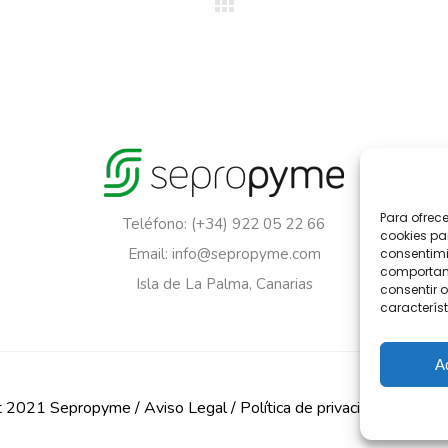
Para ofrec
Teléfono: (+34) 922 05 22 66
cookies pa
Email: info@sepropyme.com
consentimi
comportami
Isla de La Palma, Canarias
consentir o
característ
A
t 2021 Sepropyme /
Aviso Legal
/
Política de privacidad
/
Polític