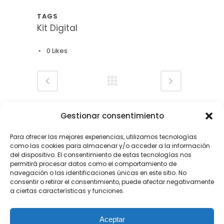
TAGS
Kit Digital
0
Likes
Gestionar consentimiento
Para ofrecer las mejores experiencias, utilizamos tecnologías
como las cookies para almacenar y/o acceder a la información
del dispositivo. El consentimiento de estas tecnologías nos
permitirá procesar datos como el comportamiento de
navegación o las identificaciones únicas en este sitio. No
consentir o retirar el consentimiento, puede afectar negativamente
a ciertas características y funciones.
Teléfono: (+34) 922 05 22 66
Email: info@sepropyme.com
Aceptar
Isla de La Palma, Canarias